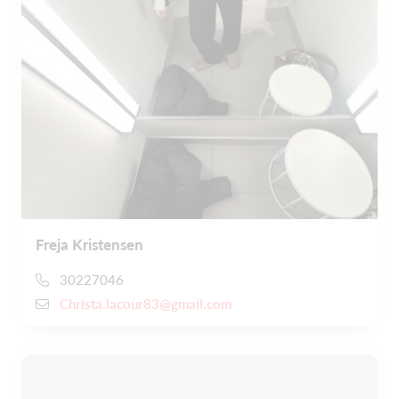
Freja Kristensen
30227046
Christa.lacour83@gmail.com