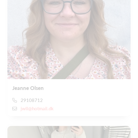
Jeanne Olsen
29108712
jwll@hotmail.dk