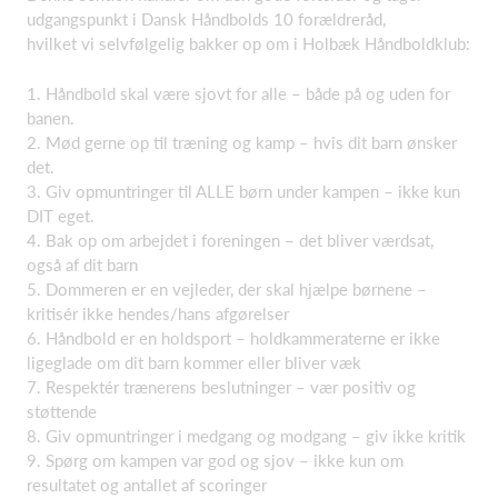
udgangspunkt i Dansk Håndbolds 10 forældreråd,
hvilket vi selvfølgelig bakker op om i Holbæk Håndboldklub:
1. Håndbold skal være sjovt for alle – både på og uden for
banen.
2. Mød gerne op til træning og kamp – hvis dit barn ønsker
det.
3. Giv opmuntringer til ALLE børn under kampen – ikke kun
DIT eget.
4. Bak op om arbejdet i foreningen – det bliver værdsat,
også af dit barn
5. Dommeren er en vejleder, der skal hjælpe børnene –
kritisér ikke hendes/hans afgørelser
6. Håndbold er en holdsport – holdkammeraterne er ikke
ligeglade om dit barn kommer eller bliver væk
7. Respektér trænerens beslutninger – vær positiv og
støttende
8. Giv opmuntringer i medgang og modgang – giv ikke kritik
9. Spørg om kampen var god og sjov – ikke kun om
resultatet og antallet af scoringer