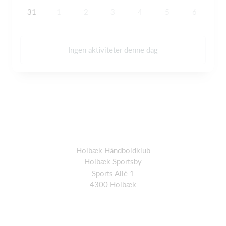
31
1
2
3
4
5
6
Ingen aktiviteter denne dag
Holbæk Håndboldklub
Holbæk Sportsby
Sports Allé 1
4300 Holbæk