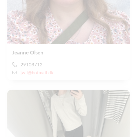
Jeanne Olsen
29108712
jwll@hotmail.dk